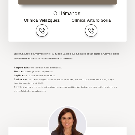
O Llámanos:
Clínica Velázquez
Clínica Arturo Soria
En Ferrus&Bratos cumplimos con el RGPD de la UE por lo que tus datos están seguros. Además, debes
aceptar nuestra política de privacidad al enviar un formulario:
Responsable:
Ferrus Bratos Clínica Dental S.L.
Finalidad:
poder gestionar tu petición.
Legitimación:
tu consentimiento expreso.
Destinatario:
tus datos se guardarán en Raiola Networks, - nuestro proveedor de hosting -, que
también cumple con el RGPD.
Derechos:
podrás ejercer tus derechos de acceso, rectificación, limitación y supresión de datos en
datos@clinicaferrusbratos.com