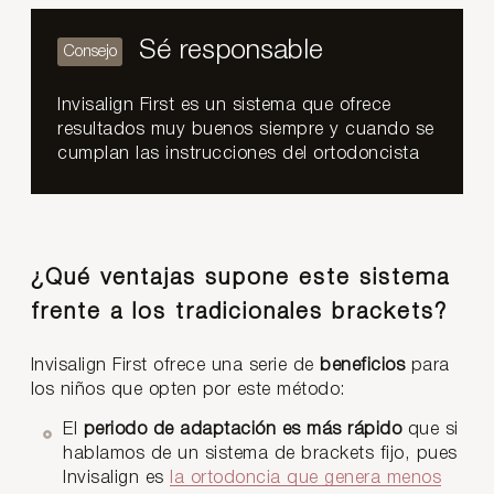
Sé responsable
Invisalign First es un sistema que ofrece
resultados muy buenos siempre y cuando se
cumplan las instrucciones del ortodoncista
¿Qué ventajas supone este sistema
frente a los tradicionales brackets?
Invisalign First ofrece una serie de
beneficios
para
los niños que opten por este método:
El
periodo de adaptación es más rápido
que si
hablamos de un sistema de brackets fijo, pues
Invisalign es
la ortodoncia que genera menos