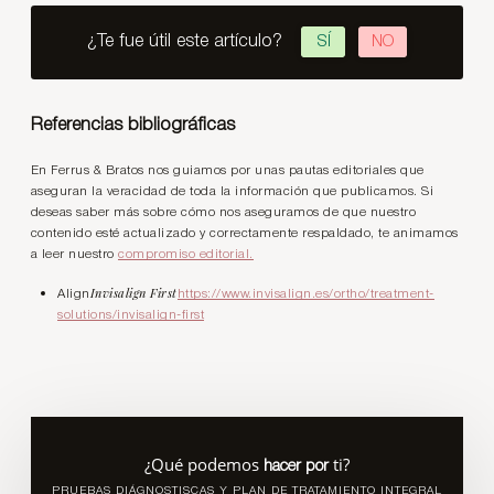
¿Te fue útil este artículo?
SÍ
NO
Referencias bibliográficas
En Ferrus & Bratos nos guiamos por unas pautas editoriales que
aseguran la veracidad de toda la información que publicamos. Si
deseas saber más sobre cómo nos aseguramos de que nuestro
contenido esté actualizado y correctamente respaldado, te animamos
a leer nuestro
compromiso editorial.
Invisalign First
Align
https://www.invisalign.es/ortho/treatment-
solutions/invisalign-first
¿Qué podemos
ti?
hacer por
PRUEBAS DIÁGNOSTISCAS Y PLAN DE TRATAMIENTO INTEGRAL