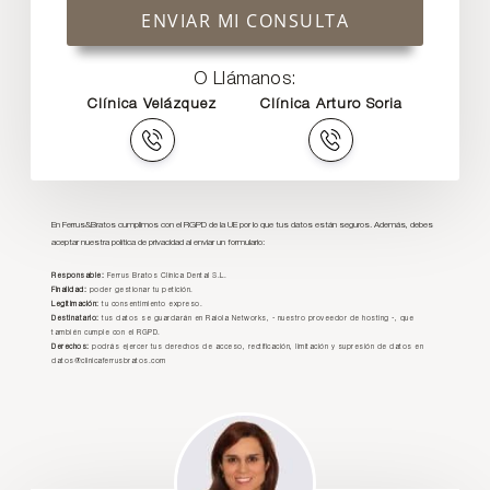
ENVIAR MI CONSULTA
O Llámanos:
Clínica Velázquez
Clínica Arturo Soria
En Ferrus&Bratos cumplimos con el RGPD de la UE por lo que tus datos están seguros. Además, debes
aceptar nuestra política de privacidad al enviar un formulario:
Responsable:
Ferrus Bratos Clínica Dental S.L.
Finalidad:
poder gestionar tu petición.
Legitimación:
tu consentimiento expreso.
Destinatario:
tus datos se guardarán en Raiola Networks, - nuestro proveedor de hosting -, que
también cumple con el RGPD.
Derechos:
podrás ejercer tus derechos de acceso, rectificación, limitación y supresión de datos en
datos@clinicaferrusbratos.com