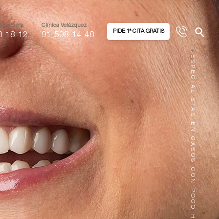
turo Soria
Clínica Velázquez
PIDE 1ª CITA GRATIS
8 18 12
91 508 14 48
+
ESPECIALISTAS EN CASOS CON POCO HUESO