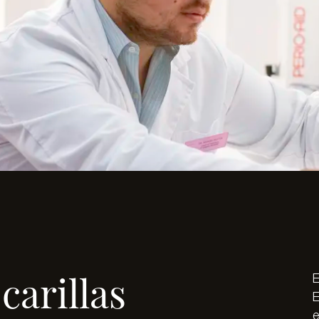
carillas
E
e