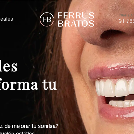
Clínica Ar
eales
91 76
les
forma tu
z de mejorar tu sonrisa?