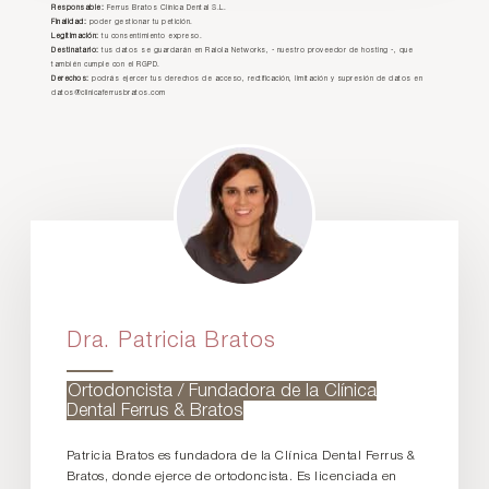
Responsable:
Ferrus Bratos Clínica Dental S.L.
Finalidad:
poder gestionar tu petición.
Legitimación:
tu consentimiento expreso.
Destinatario:
tus datos se guardarán en Raiola Networks, - nuestro proveedor de hosting -, que
también cumple con el RGPD.
Derechos:
podrás ejercer tus derechos de acceso, rectificación, limitación y supresión de datos en
datos@clinicaferrusbratos.com
Dra. Patricia Bratos
Ortodoncista / Fundadora de la Clínica
Dental Ferrus & Bratos
Patricia Bratos es fundadora de la Clínica Dental Ferrus &
Bratos, donde ejerce de ortodoncista. Es licenciada en