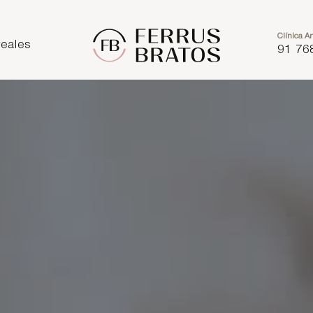
Clínica Ar
eales
91 76