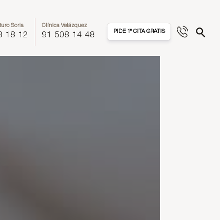
turo Soria
Clínica Velázquez
PIDE 1ª CITA GRATIS
8 18 12
91 508 14 48