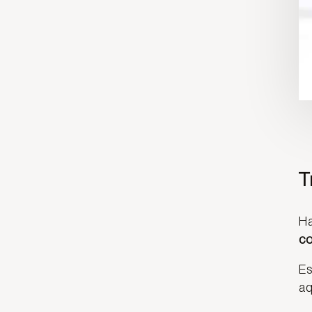
T
Ha
co
Es
aq