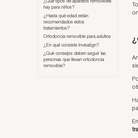
¿Qué tipos de aparatos removibles
To
hay para niños?
or
¿Hasta qué edad están
recomendados estos
tratamientos?
Ortodoncia removible para adultos
¿
¿En qué consiste Invisalign?
¿Qué consejos deben seguir las
An
personas que llevan ortodoncia
si
removible?
Po
ot
Ha
pa
En
tr