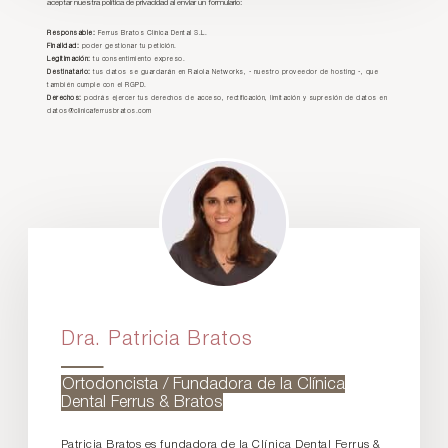
aceptar nuestra política de privacidad al enviar un formulario:
Responsable:
Ferrus Bratos Clínica Dental S.L.
Finalidad:
poder gestionar tu petición.
Legitimación:
tu consentimiento expreso.
Destinatario:
tus datos se guardarán en Raiola Networks, - nuestro proveedor de hosting -, que
también cumple con el RGPD.
Derechos:
podrás ejercer tus derechos de acceso, rectificación, limitación y supresión de datos en
datos@clinicaferrusbratos.com
Dra. Patricia Bratos
Ortodoncista / Fundadora de la Clínica
Dental Ferrus & Bratos
Patricia Bratos es fundadora de la Clínica Dental Ferrus &