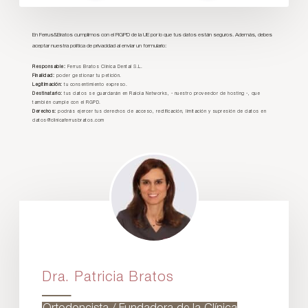
En Ferrus&Bratos cumplimos con el RGPD de la UE por lo que tus datos están seguros. Además, debes
aceptar nuestra política de privacidad al enviar un formulario:
Responsable:
Ferrus Bratos Clínica Dental S.L.
Finalidad:
poder gestionar tu petición.
Legitimación:
tu consentimiento expreso.
Destinatario:
tus datos se guardarán en Raiola Networks, - nuestro proveedor de hosting -, que
también cumple con el RGPD.
Derechos:
podrás ejercer tus derechos de acceso, rectificación, limitación y supresión de datos en
datos@clinicaferrusbratos.com
Dra. Patricia Bratos