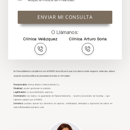
Acepto la
Política de Privacidad
ENVIAR MI CONSULTA
O Llámanos:
Clínica Velázquez
Clínica Arturo Soria
En Ferrus&Bratos cumplimos con el RGPD de la UE por lo que tus datos están seguros. Además, debes
aceptar nuestra política de privacidad al enviar un formulario:
Responsable:
Ferrus Bratos Clínica Dental S.L.
Finalidad:
poder gestionar tu petición.
Legitimación:
tu consentimiento expreso.
Destinatario:
tus datos se guardarán en Raiola Networks, - nuestro proveedor de hosting -, que
también cumple con el RGPD.
Derechos:
podrás ejercer tus derechos de acceso, rectificación, limitación y supresión de datos en
datos@clinicaferrusbratos.com