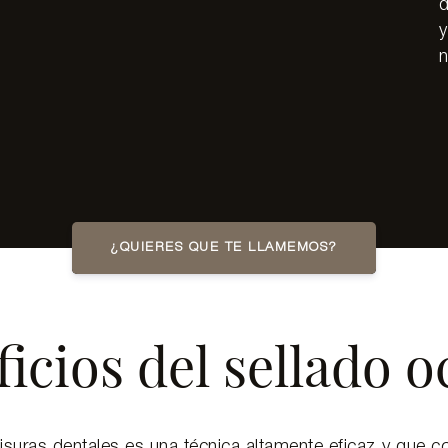
d
y
¿QUIERES QUE TE LLAMEMOS?
icios del sellado o
fisuras dentales es una técnica altamente eficaz y que co