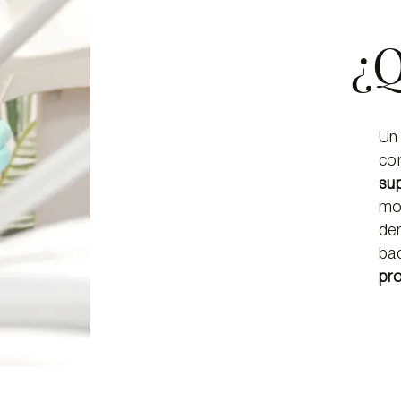
¿Q
Un
co
sup
mo
de
ba
pro