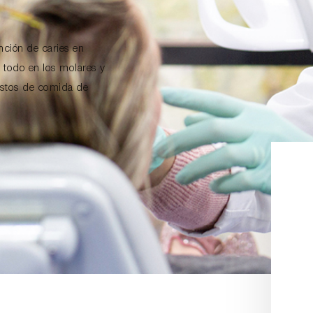
nción de caries en
e todo en los molares y
estos de comida de