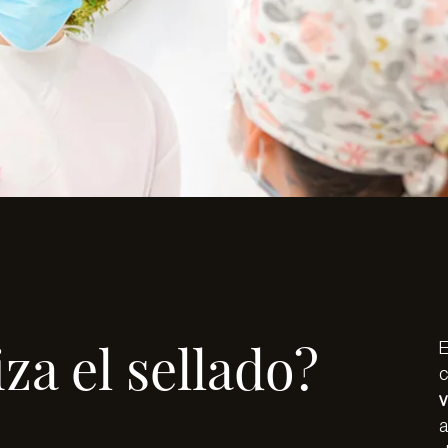
za el sellado?
E
c
v
a