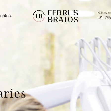
Clínica Ar
eales
91 76
aries