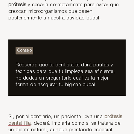
prótesis
y secarla correctamente para evitar que
crezcan microorganismos que pasen
posteriormente a nuestra cavidad bucal.
Recuerda que tu dentista te dará pautas y
técnicas para que tu limpieza sea eficiente,
no dudes en preguntarle cuál es la mejor
forma de asegurar tu higiene bucal.
Si, por el contrario, un paciente lleva una
prótesis
dental fija
, deberá limpiarla como si se tratara de
un diente natural, aunque prestando especial