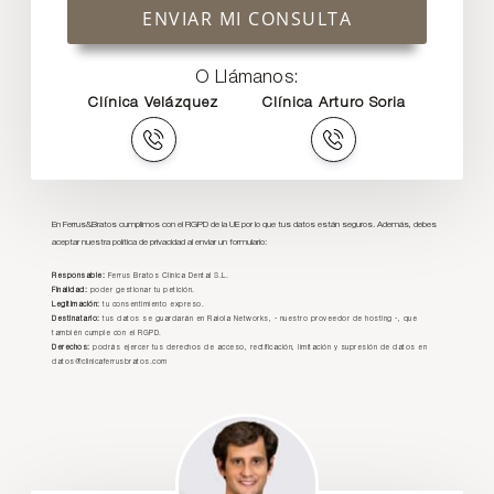
ENVIAR MI CONSULTA
O Llámanos:
Clínica Velázquez
Clínica Arturo Soria
En Ferrus&Bratos cumplimos con el RGPD de la UE por lo que tus datos están seguros. Además, debes
aceptar nuestra política de privacidad al enviar un formulario:
Responsable:
Ferrus Bratos Clínica Dental S.L.
Finalidad:
poder gestionar tu petición.
Legitimación:
tu consentimiento expreso.
Destinatario:
tus datos se guardarán en Raiola Networks, - nuestro proveedor de hosting -, que
también cumple con el RGPD.
Derechos:
podrás ejercer tus derechos de acceso, rectificación, limitación y supresión de datos en
datos@clinicaferrusbratos.com