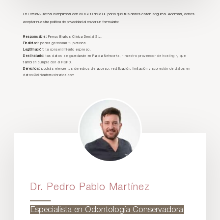
En Ferrus&Bratos cumplimos con el RGPD de la UE por lo que tus datos están seguros. Además, debes
aceptar nuestra política de privacidad al enviar un formulario:
Responsable:
Ferrus Bratos Clínica Dental S.L.
Finalidad:
poder gestionar tu petición.
Legitimación:
tu consentimiento expreso.
Destinatario:
tus datos se guardarán en Raiola Networks, - nuestro proveedor de hosting -, que
también cumple con el RGPD.
Derechos:
podrás ejercer tus derechos de acceso, rectificación, limitación y supresión de datos en
datos@clinicaferrusbratos.com
Dr. Pedro Pablo Martínez
Especialista en Odontología Conservadora