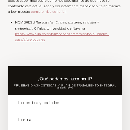
deseas saber más sobre cómo nos aseguramos de que nuestro
contenido esté actualizado y correctamente respaldado, te animamos
a leer nuestro
compromiso editorial.
Aftas bucales. Causas, síntomas, cuidados y
NOMBRES
tratamiento
Clínica Universidad de Navarra
https://www.cun.es/enfermedades-tratamientos/cuidados-
casa/aftas-bucales
¿Qué podemos
ti?
hacer por
PRUEBAS DIÁGNOSTISCAS Y PLAN DE TRATAMIENTO INTEGRAL
GRATUITO
Tu nombre y apellidos
Tu email