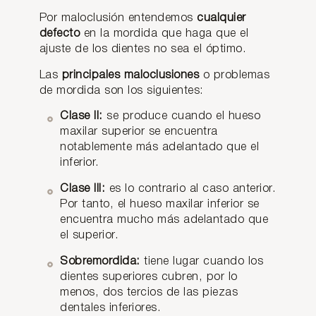
saber
…
ollo…
de
que
Por maloclusión entendemos
cualquier
malocl
existe
LEER
LEER
defecto
en la mordida que haga que el
usión
ARTÍCULO
ARTÍCULO
n…
ajuste de los dientes no sea el óptimo.
caract
erizad
LEER
ARTÍCULO
Las
principales maloclusiones
o problemas
a por
de mordida son los siguientes:
un…
LEER
Clase II:
se produce cuando el hueso
ARTÍCULO
maxilar superior se encuentra
notablemente más adelantado que el
inferior.
Clase III:
es lo contrario al caso anterior.
Por tanto, el hueso maxilar inferior se
encuentra mucho más adelantado que
MORDIDA
el superior.
Corre
Sobremordida:
tiene lugar cuando los
gir
dientes superiores cubren, por lo
una
menos, dos tercios de las piezas
maloc
dentales inferiores.