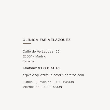
MORDIDA
Tengo
sobre
mordi
da:
¿qué
CLÍNICA F&B VELÁZQUEZ
probl
emas
Calle de Velázquez, 58
gener
28001
-
Madrid
España
a y
Teléfono: 91 508 14 48
cómo
pued
atpvelazquez@clinicaferrusbratos.com
o
Lunes - jueves de 10:00-20:00h
Viernes de 10:00-15:00h
corre
girla?
Dentr