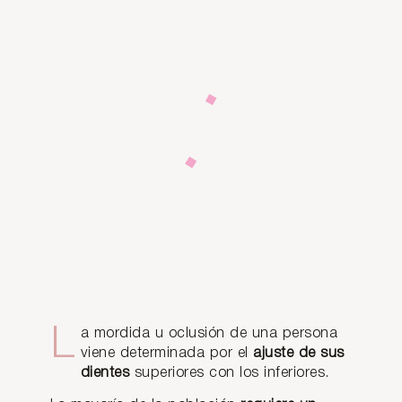
MORDIDA
MORDIDA
MORDIDA
MORDIDA
La mordida u oclusión de una persona
viene determinada por el
ajuste de sus
Mordi
Protr
¿Qué
¿Qué
dientes
superiores con los inferiores.
da
usión
es la
soluci
incorr
denta
asime
ón