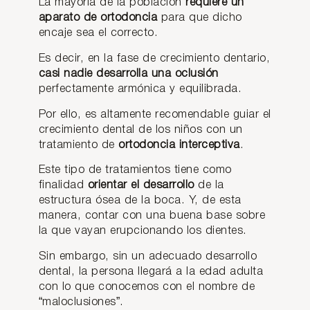
La mayoría de la población
requiere un
ecta:
l:
tría
tiene
aparato de ortodoncia
para que dicho
tipos
causa
facial
la
encaje sea el correcto.
y
s y
y
mordi
Es decir, en la fase de crecimiento dentario,
soluci
trata
cómo
da en
casi nadie desarrolla una oclusión
ones
mient
se
tijera?
perfectamente armónica y equilibrada.
os
corrig
Por ello, es altamente recomendable guiar el
para
e?
Una
La
crecimiento dental de los niños con un
mordi
mordi
los
tratamiento de
ortodoncia interceptiva
.
da
da en
diente
Cuan
incorr
tijera
do
Este tipo de tratamientos tiene como
s
ecta
es
habla
finalidad
orientar el desarrollo
de la
implic
una
salido
mos
a que
de las
estructura ósea de la boca. Y, de esta
s
de
los
malocl
manera, contar con una buena base sobre
proble
diente
usione
la que vayan erupcionando los dientes.
mas
s no
s que
La
de
están
puede
protru
Sin embargo, sin un adecuado desarrollo
oclusi
alinea
n
sión
dental, la persona llegará a la edad adulta
ón es
dos,
darse
dental
con lo que conocemos con el nombre de
import
nivela
si el
es un
ante
“maloclusiones”.
dos y,
desarr
tipo