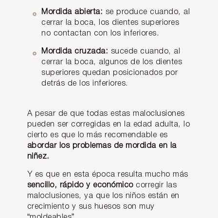
lusión
Mordida abierta:
se produce cuando, al
clase
cerrar la boca, los dientes superiores
II con
no contactan con los inferiores.
ortod
Mordida cruzada:
sucede cuando, al
oncia
cerrar la boca, algunos de los dientes
, ¿es
superiores quedan posicionados por
posib
detrás de los inferiores.
le?
A pesar de que todas estas maloclusiones
La
pueden ser corregidas en la edad adulta, lo
clase
II es
cierto es que lo más recomendable es
un
abordar los problemas de mordida en la
tipo
niñez.
de
malocl
Y es que en esta época resulta mucho más
usión
sencillo, rápido y económico
corregir las
que
maloclusiones, ya que los niños están en
provo
crecimiento y sus huesos son muy
ca
grave
“moldeables”.