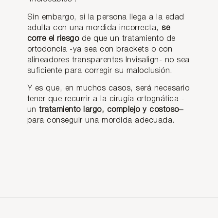
s
Sin embargo, si la persona llega a la edad
proble
mas
adulta con una mordida incorrecta,
se
de
corre el riesgo
de que un tratamiento de
funcio
ortodoncia -ya sea con brackets o con
nalida
alineadores transparentes Invisalign- no sea
d…
suficiente para corregir su maloclusión.
LEER
ARTÍCULO
Y es que, en muchos casos, será necesario
tener que recurrir a la cirugía ortognática -
un
tratamiento largo, complejo y costoso
–
para conseguir una mordida adecuada.
MORDIDA
MORDIDA
MORDIDA
MORDIDA