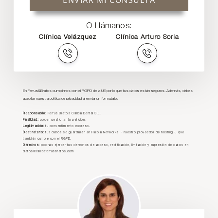
ENVIAR MI CONSULTA
O Llámanos:
Clínica Velázquez
Clínica Arturo Soria
En Ferrus&Bratos cumplimos con el RGPD de la UE por lo que tus datos están seguros. Además, debes
aceptar nuestra política de privacidad al enviar un formulario:
Responsable:
Ferrus Bratos Clínica Dental S.L.
Finalidad:
poder gestionar tu petición.
Legitimación:
tu consentimiento expreso.
Destinatario:
tus datos se guardarán en Raiola Networks, - nuestro proveedor de hosting -, que
también cumple con el RGPD.
Derechos:
podrás ejercer tus derechos de acceso, rectificación, limitación y supresión de datos en
datos@clinicaferrusbratos.com