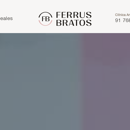
Clínica Ar
eales
91 76