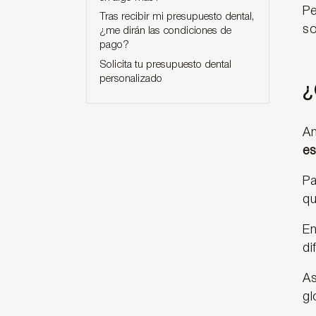
P
Tras recibir mi presupuesto dental,
so
¿me dirán las condiciones de
pago?
Solicita tu presupuesto dental
personalizado
¿
An
es
Pa
qu
En
di
As
gl