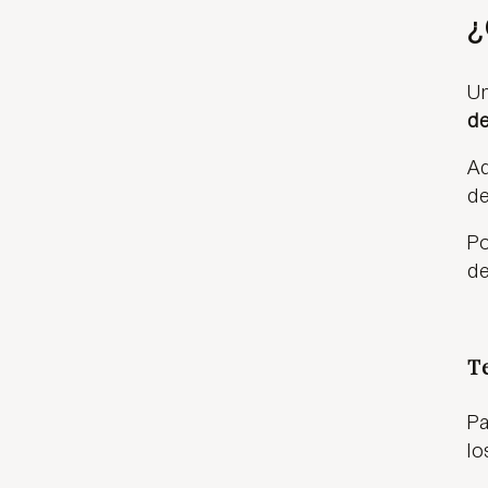
¿
Un
d
Ad
de
Po
de
T
Pa
lo