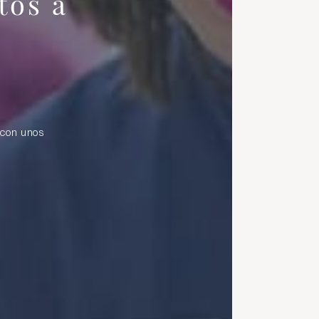
tos a
 con unos