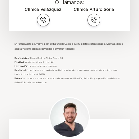
O Llámanos:
Clínica Velázquez
Clínica Arturo Soria
En Ferrus&Bratos cumplimos con el RGPD de la UE por lo que tus datos están seguros. Además, debes
aceptar nuestra política de privacidad al enviar un formulario:
Responsable:
Ferrus Bratos Clínica Dental S.L.
Finalidad:
poder gestionar tu petición.
Legitimación:
tu consentimiento expreso.
Destinatario:
tus datos se guardarán en Raiola Networks, - nuestro proveedor de hosting -, que
también cumple con el RGPD.
Derechos:
podrás ejercer tus derechos de acceso, rectificación, limitación y supresión de datos en
datos@clinicaferrusbratos.com