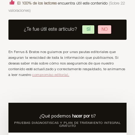
El 100% de los lectores
encuentra útil este contenido
(Sobre 22
valoraciones)
¿Te fue útil este artículo?
SÍ
NO
En Ferrus & Bratos nos guiamos por unas pautas editoriales que
aseguran la veracidad de toda la información que publicamos. Si
deseas saber más sobre cómo nos aseguramos de que nuestro
contenido esté actualizado y correctamente respaldado, te animamos
a leer nuestro
compromiso editorial.
¿Qué podemos
ti?
hacer por
PRUEBAS DIÁGNOSTISCAS Y PLAN DE TRATAMIENTO INTEGRAL
GRATUITO