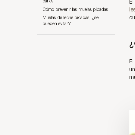
caries
El
Cómo prevenir las muelas picadas
le
cu
Muelas de leche picadas, ¿se
pueden evitar?
¿
E
un
mu