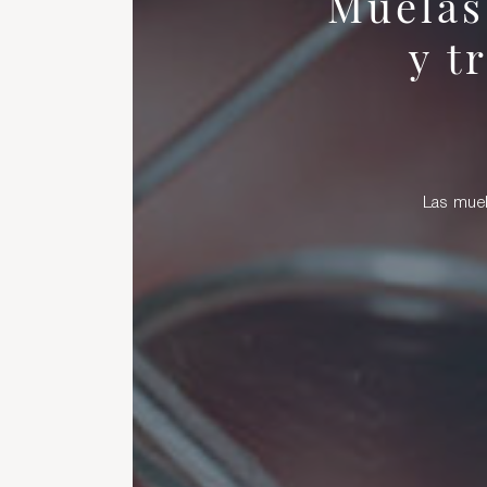
Muelas
y t
Las muel