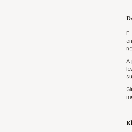
D
El
en
no
A 
le
su
Si
m
E