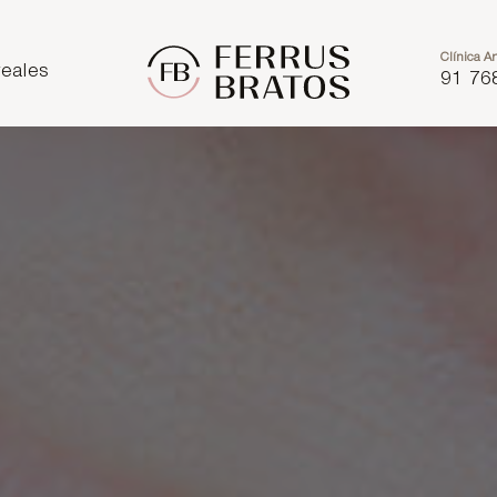
Clínica Ar
eales
91 76