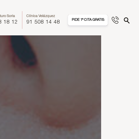
turo Soria
Clínica Velázquez
PIDE 1ª CITA GRATIS
8 18 12
91 508 14 48