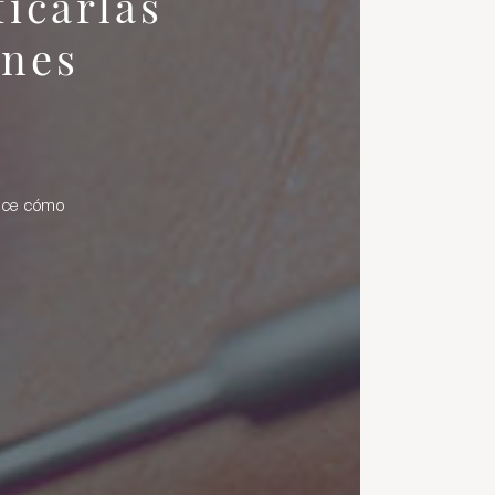
icarlas
unes
noce cómo