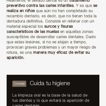
Realmente, el sellado dental es un
tratamiento
preventivo contra las
caries infantiles
.
Y es que
se
realiza en niños
que aún no han completado su
recambio dentario, es decir, que no tienen toda la
dentadura definitiva. Consiste en rellenar con un
material especial los
surcos y fisuras
característicos de las muelas
en aquellas zonas
susceptibles de desarrollar caries dentales. Dado
que estas lesiones, si no se atajan a tiempo,
provocan graves problemas y un mayor riesgo de
rotura, es una
manera muy eficaz de evitar su
aparición.
Cuida tu higiene
La limpieza oral es la base de la salud de
tus dientes y lo que evitará la aparición de
caries dentales.