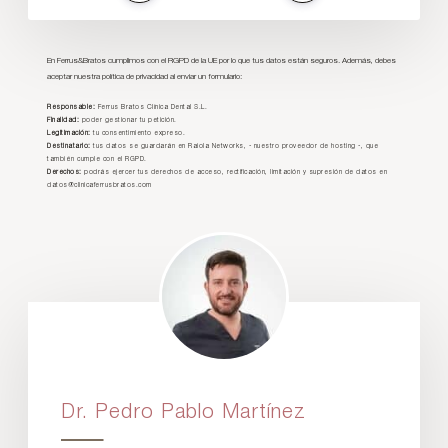
En Ferrus&Bratos cumplimos con el RGPD de la UE por lo que tus datos están seguros. Además, debes
aceptar nuestra política de privacidad al enviar un formulario:
Responsable:
Ferrus Bratos Clínica Dental S.L.
Finalidad:
poder gestionar tu petición.
Legitimación:
tu consentimiento expreso.
Destinatario:
tus datos se guardarán en Raiola Networks, - nuestro proveedor de hosting -, que
también cumple con el RGPD.
Derechos:
podrás ejercer tus derechos de acceso, rectificación, limitación y supresión de datos en
datos@clinicaferrusbratos.com
Dr. Pedro Pablo Martínez