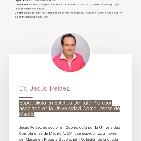
Legitimación:
tu consentimiento expreso.
Destinatario:
tus datos se guardarán en Raiola Networks, - nuestro proveedor de hosting -, que
también cumple con el RGPD.
Derechos:
podrás ejercer tus derechos de acceso, rectificación, limitación y supresión de datos en
datos@clinicaferrusbratos.com
Dr. Jesús Peláez
Especialista en Estética Dental / Profesor
asociado en la Universidad Complutense de
Madrid
Jesús Peláez es doctor en Odontología por la Universidad
Complutense de Madrid (UCM) y se especializó a través
del Máster en Prótesis Bucofacial y Oclusión de la citada