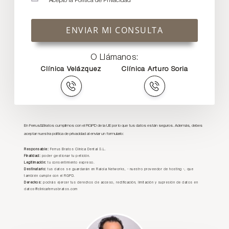
Acepto la
Política de Privacidad
ENVIAR MI CONSULTA
O Llámanos:
Clínica Velázquez
Clínica Arturo Soria
En Ferrus&Bratos cumplimos con el RGPD de la UE por lo que tus datos están seguros. Además, debes
aceptar nuestra política de privacidad al enviar un formulario:
Responsable:
Ferrus Bratos Clínica Dental S.L.
Finalidad:
poder gestionar tu petición.
Legitimación:
tu consentimiento expreso.
Destinatario:
tus datos se guardarán en Raiola Networks, - nuestro proveedor de hosting -, que
también cumple con el RGPD.
Derechos:
podrás ejercer tus derechos de acceso, rectificación, limitación y supresión de datos en
datos@clinicaferrusbratos.com