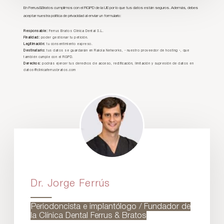
En Ferrus&Bratos cumplimos con el RGPD de la UE por lo que tus datos están seguros. Además, debes
aceptar nuestra política de privacidad al enviar un formulario:
Responsable:
Ferrus Bratos Clínica Dental S.L.
Finalidad:
poder gestionar tu petición.
Legitimación:
tu consentimiento expreso.
Destinatario:
tus datos se guardarán en Raiola Networks, - nuestro proveedor de hosting -, que
también cumple con el RGPD.
Derechos:
podrás ejercer tus derechos de acceso, rectificación, limitación y supresión de datos en
datos@clinicaferrusbratos.com
Dr. Jorge Ferrús
Periodoncista e implantólogo / Fundador de
la Clínica Dental Ferrus & Bratos