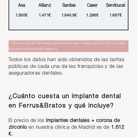
Axa
Allianz
Sanitas
Caser
Servibucal
1.565€
1.471€
1.649,9€
1.296€
1.667€
* Los precios de las aseguradoras son para asegurados y no incluyen
la cuota mensual del seguro
Todos los datos han sido obtenidos de las tarifas
públicas de cada una de las franquicias y de las
aseguradoras dentales.
¿Cuánto cuesta un implante dental
en Ferrus&Bratos y qué incluye?
El precio de los
implantes dentales + corona de
zirconio
en nuestra clínica de Madrid es de
1.612
€.