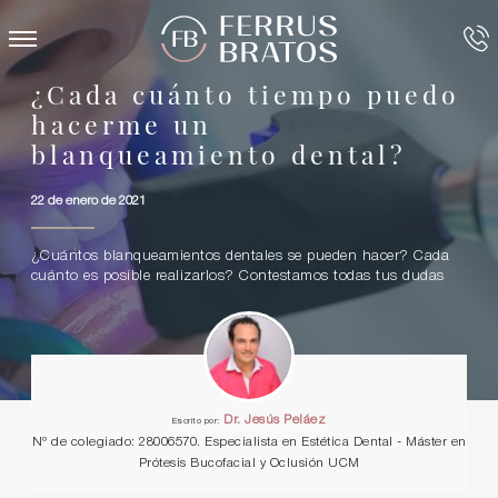
¿Cada cuánto tiempo puedo
hacerme un
blanqueamiento dental?
22 de enero de 2021
¿Cuántos blanqueamientos dentales se pueden hacer? Cada
cuánto es posible realizarlos? Contestamos todas tus dudas
Dr. Jesús Peláez
Escrito por:
Nº de colegiado: 28006570. Especialista en Estética Dental - Máster en
Prótesis Bucofacial y Oclusión UCM