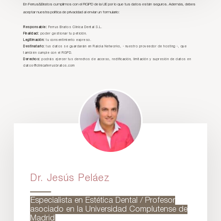
En Ferrus&Bratos cumplimos con el RGPD de la UE por lo que tus datos están seguros. Además, debes
aceptar nuestra política de privacidad al enviar un formulario:
Responsable:
Ferrus Bratos Clínica Dental S.L.
Finalidad:
poder gestionar tu petición.
Legitimación:
tu consentimiento expreso.
Destinatario:
tus datos se guardarán en Raiola Networks, - nuestro proveedor de hosting -, que
también cumple con el RGPD.
Derechos:
podrás ejercer tus derechos de acceso, rectificación, limitación y supresión de datos en
datos@clinicaferrusbratos.com
Dr. Jesús Peláez
Especialista en Estética Dental / Profesor
asociado en la Universidad Complutense de
Madrid