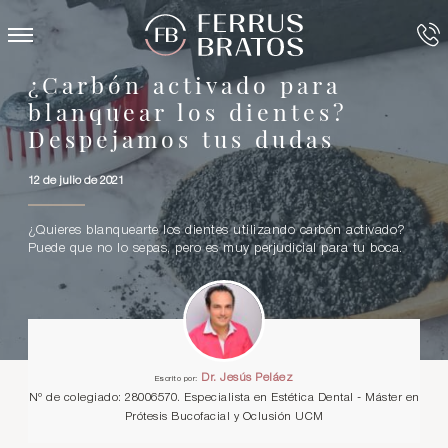
¿Carbón activado para
blanquear los dientes?
Despejamos tus dudas
12 de julio de 2021
¿Quieres blanquearte los dientes utilizando carbón activado?
Puede que no lo sepas, pero es muy perjudicial para tu boca.
Dr. Jesús Peláez
Escrito por:
Nº de colegiado: 28006570. Especialista en Estética Dental - Máster en
Prótesis Bucofacial y Oclusión UCM