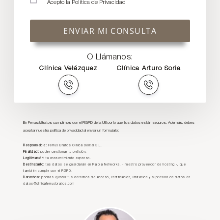
Acepto la
Política de Privacidad
ENVIAR MI CONSULTA
O Llámanos:
Clínica Velázquez
Clínica Arturo Soria
En Ferrus&Bratos cumplimos con el RGPD de la UE por lo que tus datos están seguros. Además, debes
aceptar nuestra política de privacidad al enviar un formulario:
Responsable:
Ferrus Bratos Clínica Dental S.L.
Finalidad:
poder gestionar tu petición.
Legitimación:
tu consentimiento expreso.
Destinatario:
tus datos se guardarán en Raiola Networks, - nuestro proveedor de hosting -, que
también cumple con el RGPD.
Derechos:
podrás ejercer tus derechos de acceso, rectificación, limitación y supresión de datos en
datos@clinicaferrusbratos.com