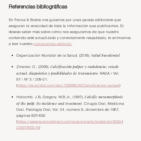
Referencias bibliográficas
En Ferrus & Bratos nos guiamos por unas pautas editoriales que
aseguran la veracidad de toda la información que publicamos. Si
deseas saber más sobre cómo nos aseguramos de que nuestro
contenido esté actualizado y correctamente respaldado, te animamos
a leer nuestro
compromiso editorial.
Salud bucodental
Organización Mundial de la Salud. (2018).
.
Calcificación pulpar y endodoncia: estado
Zmener. O., (2009).
actual, diagnóstico y posibilidades de tratamiento
. RAOA / Vol.
97 / Nº 3 / 209-21.
(
https://es.scribd.com/doc/130966249/Calcificacion-pulpar
)
. Calcific metamorphosis
Holcomb. J.B, Gregory. W.B Jr., (1967)
of the pulp: Its incidence and treatment
. Cirugía Oral, Medicina
Oral, Patología Oral, Vol. 24, número 6, diciembre de 1967,
páginas 825-830.
(
https://www.sciencedirect.com/science/article/abs/pii/00304
2206790521X
)