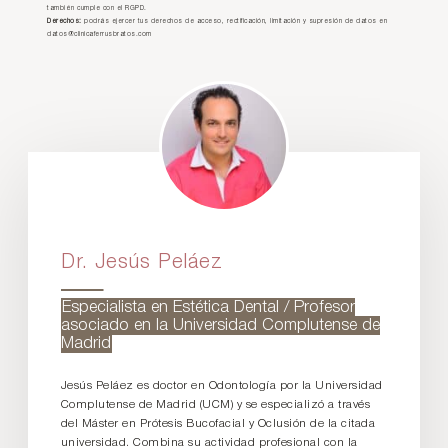
también cumple con el RGPD.
Derechos:
podrás ejercer tus derechos de acceso, rectificación, limitación y supresión de datos en
datos@clinicaferrusbratos.com
Dr. Jesús Peláez
Especialista en Estética Dental / Profesor
asociado en la Universidad Complutense de
Madrid
Jesús Peláez es doctor en Odontología por la Universidad
Complutense de Madrid (UCM) y se especializó a través
del Máster en Prótesis Bucofacial y Oclusión de la citada
universidad. Combina su actividad profesional con la