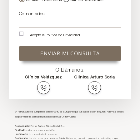
Comentarios
Acepto la
Política de Privacidad
ENVIAR MI CONSULTA
O Llámanos:
Clínica Velázquez
Clínica Arturo Soria
En Ferrus&Bratos cumplimos con el RGPD de la UE por lo que tus datos están seguros. Además, debes
aceptar nuestra política de privacidad al enviar un formulario:
Responsable:
Ferrus Bratos Clínica Dental S.L.
Finalidad:
poder gestionar tu petición.
Legitimación:
tu consentimiento expreso.
Destinatario:
tus datos se guardarán en Raiola Networks, - nuestro proveedor de hosting -, que