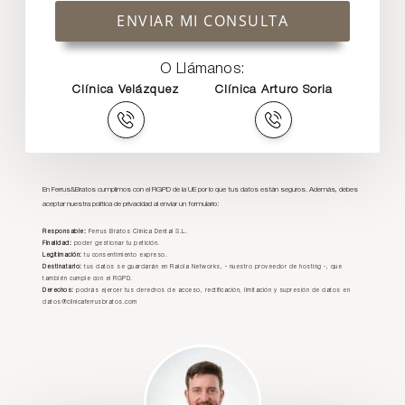
ENVIAR MI CONSULTA
O Llámanos:
Clínica Velázquez
Clínica Arturo Soria
En Ferrus&Bratos cumplimos con el RGPD de la UE por lo que tus datos están seguros. Además, debes
aceptar nuestra política de privacidad al enviar un formulario:
Responsable:
Ferrus Bratos Clínica Dental S.L.
Finalidad:
poder gestionar tu petición.
Legitimación:
tu consentimiento expreso.
Destinatario:
tus datos se guardarán en Raiola Networks, - nuestro proveedor de hosting -, que
también cumple con el RGPD.
Derechos:
podrás ejercer tus derechos de acceso, rectificación, limitación y supresión de datos en
datos@clinicaferrusbratos.com