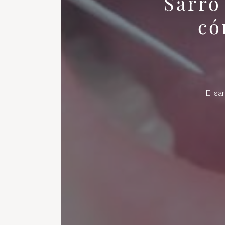
Sarro
có
El sar