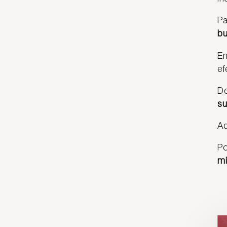
Pa
bu
En
ef
De
su
Ad
Po
m