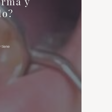
orma y
lo?
y tiene