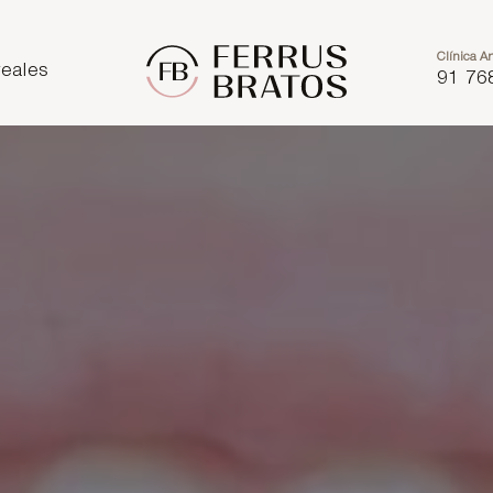
Clínica Ar
eales
91 76