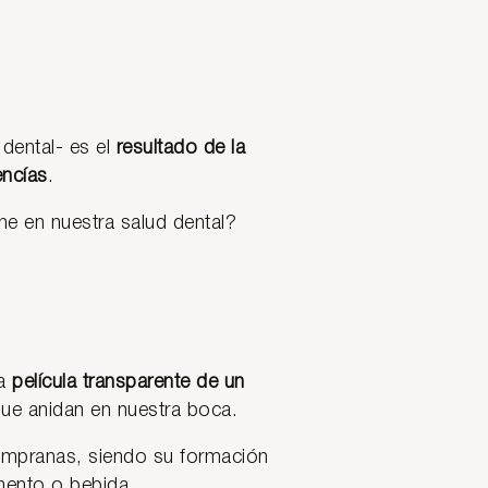
 dental- es el
resultado de la
encías
.
ne en nuestra salud dental?
na
película transparente de un
ue anidan en nuestra boca.
tempranas, siendo su formación
imento o bebida.