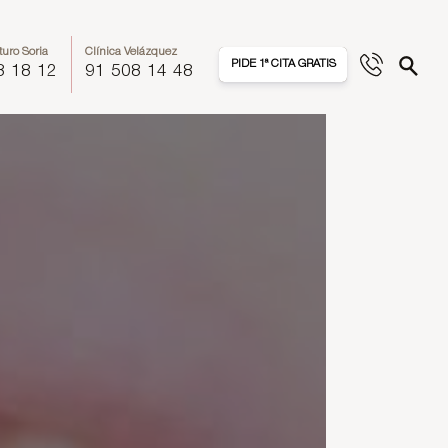
turo Soria
Clínica Velázquez
PIDE 1ª CITA GRATIS
8 18 12
91 508 14 48