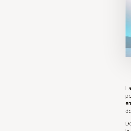
La
po
en
do
De