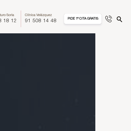
turo Soria
Clínica Velázquez
PIDE 1ª CITA GRATIS
8 18 12
91 508 14 48