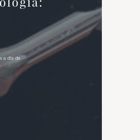
ología:
a a día de
.