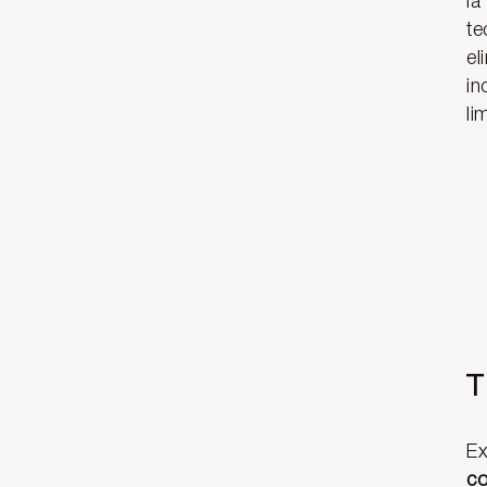
la
te
el
in
li
T
Ex
c