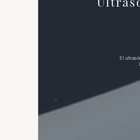
Ultras
El ultras