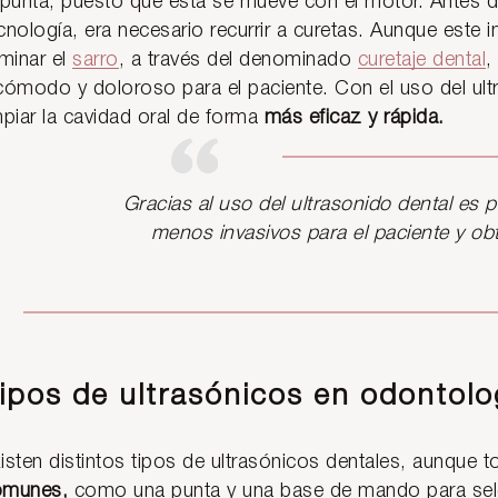
 punta, puesto que esta se mueve con el motor. Antes d
cnología, era necesario recurrir a curetas. Aunque este
iminar el
sarro
, a través del denominado
curetaje dental
,
cómodo y doloroso para el paciente. Con el uso del ultr
mpiar la cavidad oral de forma
más eficaz y rápida.
Gracias al uso del ultrasonido dental es p
menos invasivos para el paciente y ob
ipos de ultrasónicos en odontolo
isten distintos tipos de ultrasónicos dentales, aunque t
omunes,
como una punta y una base de mando para sele