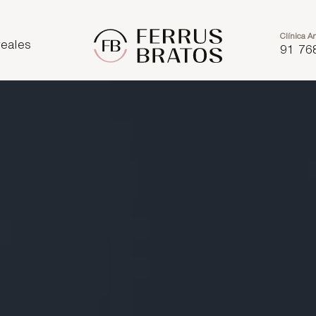
Clínica Ar
eales
91 76