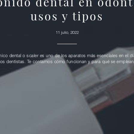
onido dental en odont
usos y tipos
11 julio, 2022
ónico dental o scaler es uno de los aparatos más esenciales en el dí
los dentistas. Te contamos cómo funcionan y para qué se emplean