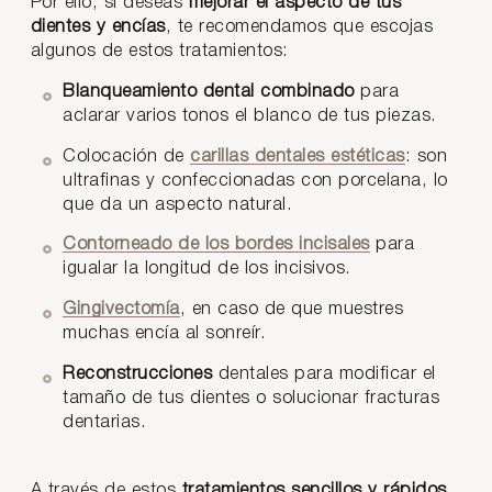
Por ello, si deseas
mejorar el aspecto de tus
dientes y encías
, te recomendamos que escojas
algunos de estos tratamientos:
Blanqueamiento dental combinado
para
aclarar varios tonos el blanco de tus piezas.
Colocación de
carillas dentales estéticas
: son
ultrafinas y confeccionadas con porcelana, lo
que da un aspecto natural.
Contorneado de los bordes incisales
para
igualar la longitud de los incisivos.
Gingivectomía
, en caso de que muestres
muchas encía al sonreír.
Reconstrucciones
dentales para modificar el
tamaño de tus dientes o solucionar fracturas
dentarias.
A través de estos
tratamientos sencillos y rápidos
,