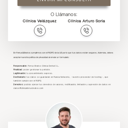
O Llámanos:
Clínica Velázquez
Clínica Arturo Soria
En Ferrus&Bratos cumplimos con el RGPD de la UE por lo que tus datos están seguros. Además, debes
aceptar nuestra política de privacidad al enviar un formulario:
Responsable:
Ferrus Bratos Clínica Dental S.L.
Finalidad:
poder gestionar tu petición.
Legitimación:
tu consentimiento expreso.
Destinatario:
tus datos se guardarán en Raiola Networks, - nuestro proveedor de hosting -, que
también cumple con el RGPD.
Derechos:
podrás ejercer tus derechos de acceso, rectificación, limitación y supresión de datos en
datos@clinicaferrusbratos.com