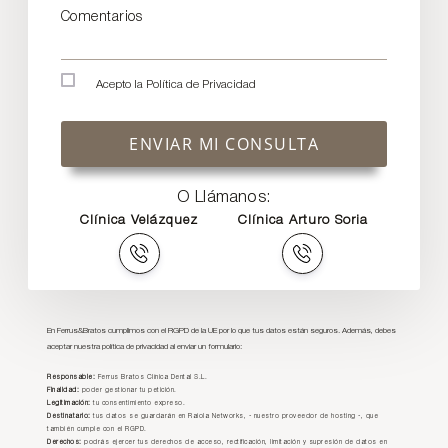
Comentarios
Acepto la
Política de Privacidad
ENVIAR MI CONSULTA
O Llámanos:
Clínica Velázquez
Clínica Arturo Soria
En Ferrus&Bratos cumplimos con el RGPD de la UE por lo que tus datos están seguros. Además, debes
aceptar nuestra política de privacidad al enviar un formulario:
Responsable:
Ferrus Bratos Clínica Dental S.L.
Finalidad:
poder gestionar tu petición.
Legitimación:
tu consentimiento expreso.
Destinatario:
tus datos se guardarán en Raiola Networks, - nuestro proveedor de hosting -, que
también cumple con el RGPD.
Derechos:
podrás ejercer tus derechos de acceso, rectificación, limitación y supresión de datos en