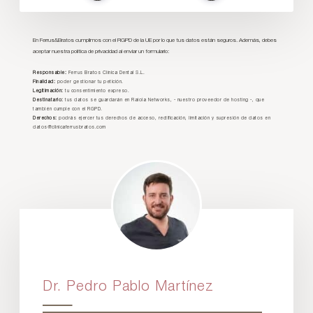
En Ferrus&Bratos cumplimos con el RGPD de la UE por lo que tus datos están seguros. Además, debes
aceptar nuestra política de privacidad al enviar un formulario:
Responsable:
Ferrus Bratos Clínica Dental S.L.
Finalidad:
poder gestionar tu petición.
Legitimación:
tu consentimiento expreso.
Destinatario:
tus datos se guardarán en Raiola Networks, - nuestro proveedor de hosting -, que
también cumple con el RGPD.
Derechos:
podrás ejercer tus derechos de acceso, rectificación, limitación y supresión de datos en
datos@clinicaferrusbratos.com
Dr. Pedro Pablo Martínez