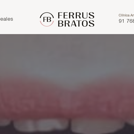
Clínica Ar
eales
91 76