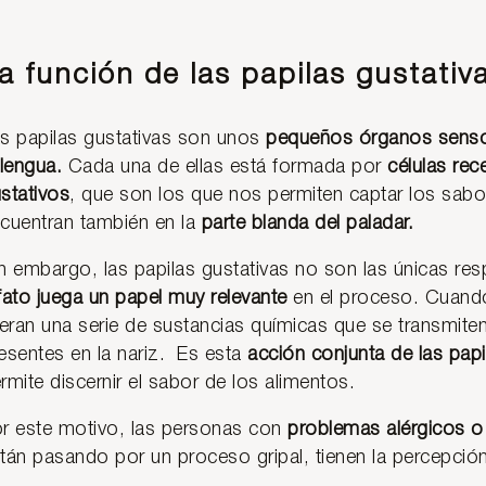
a función de las papilas gustativ
s papilas gustativas son unos
pequeños órganos sensori
 lengua.
Cada una de ellas está formada por
células re
stativos
, que son los que nos permiten captar los sabo
cuentran también en la
parte blanda del paladar.
n embargo, las papilas gustativas no son las únicas re
fato juega un papel muy relevante
en el proceso. Cuand
beran una serie de sustancias químicas que se transmite
esentes en la nariz. Es esta
acción conjunta de las pap
rmite discernir el sabor de los alimentos.
r este motivo, las personas con
problemas alérgicos o 
tán pasando por un proceso gripal, tienen la percepci