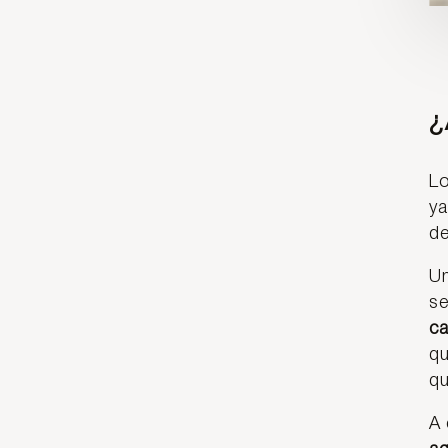
¿
L
ya
de
Un
se
ca
qu
qu
A 