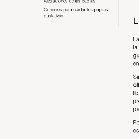
Alteraciones de las papilas
Consejos para cuidar tus papilas
gustativas
L
La
la
gu
en
Si
ol
li
pr
pe
Po
es