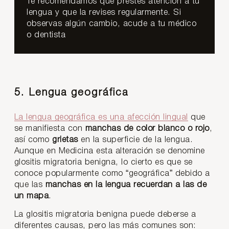
Te recomendamos que prestes atención a tu
lengua y que la revises regularmente. Si
observas algún cambio, acude a tu médico
o dentista
5. Lengua geográfica
La lengua geográfica es una afección lingual
que
se manifiesta con
manchas de color blanco o rojo
,
así como
grietas
en la superficie de la lengua.
Aunque en Medicina esta alteración se denomine
glositis migratoria benigna, lo cierto es que se
conoce popularmente como “geográfica” debido a
que las
manchas en la lengua recuerdan a las de
un mapa
.
La glositis migratoria benigna puede deberse a
diferentes causas, pero las más comunes son: