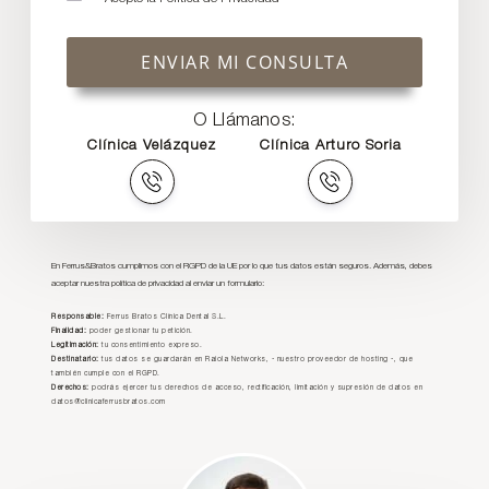
ENVIAR MI CONSULTA
O Llámanos:
Clínica Velázquez
Clínica Arturo Soria
En Ferrus&Bratos cumplimos con el RGPD de la UE por lo que tus datos están seguros. Además, debes
aceptar nuestra política de privacidad al enviar un formulario:
Responsable:
Ferrus Bratos Clínica Dental S.L.
Finalidad:
poder gestionar tu petición.
Legitimación:
tu consentimiento expreso.
Destinatario:
tus datos se guardarán en Raiola Networks, - nuestro proveedor de hosting -, que
también cumple con el RGPD.
Derechos:
podrás ejercer tus derechos de acceso, rectificación, limitación y supresión de datos en
datos@clinicaferrusbratos.com