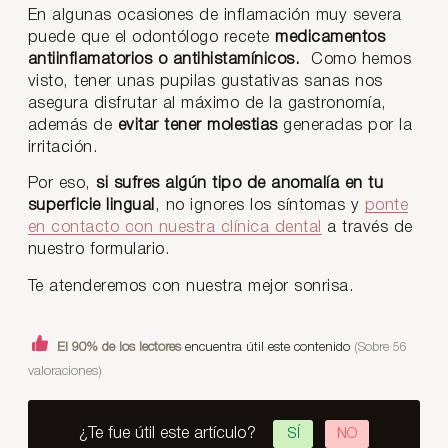
En algunas ocasiones de inflamación muy severa
puede que el odontólogo recete
medicamentos
antiinflamatorios o antihistamínicos.
Como hemos
visto, tener unas pupilas gustativas sanas nos
asegura disfrutar al máximo de la gastronomía,
además de
evitar tener molestias
generadas por la
irritación.
Por eso,
si sufres algún tipo de anomalía en tu
superficie lingual
, no ignores los síntomas y
ponte
en contacto con nuestra clínica dental
a través de
nuestro formulario.
Te atenderemos con nuestra mejor sonrisa.
El 90% de los lectores
encuentra útil este contenido
(Sobre 56
valoraciones)
¿Te fue útil este artículo?
SÍ
NO