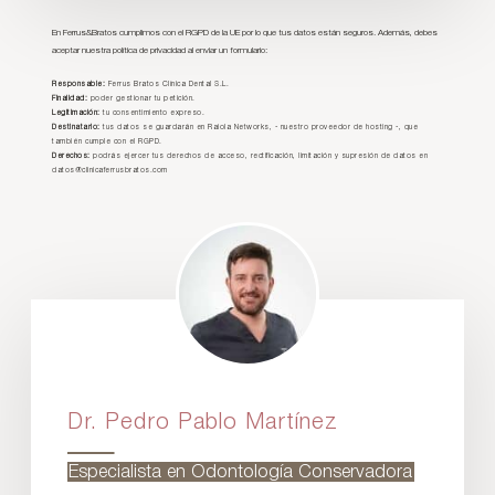
En Ferrus&Bratos cumplimos con el RGPD de la UE por lo que tus datos están seguros. Además, debes
aceptar nuestra política de privacidad al enviar un formulario:
Responsable:
Ferrus Bratos Clínica Dental S.L.
Finalidad:
poder gestionar tu petición.
Legitimación:
tu consentimiento expreso.
Destinatario:
tus datos se guardarán en Raiola Networks, - nuestro proveedor de hosting -, que
también cumple con el RGPD.
Derechos:
podrás ejercer tus derechos de acceso, rectificación, limitación y supresión de datos en
datos@clinicaferrusbratos.com
Dr. Pedro Pablo Martínez
Especialista en Odontología Conservadora