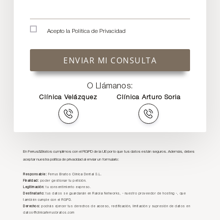
Acepto la
Política de Privacidad
ENVIAR MI CONSULTA
O Llámanos:
Clínica Velázquez
Clínica Arturo Soria
En Ferrus&Bratos cumplimos con el RGPD de la UE por lo que tus datos están seguros. Además, debes
aceptar nuestra política de privacidad al enviar un formulario:
Responsable:
Ferrus Bratos Clínica Dental S.L.
Finalidad:
poder gestionar tu petición.
Legitimación:
tu consentimiento expreso.
Destinatario:
tus datos se guardarán en Raiola Networks, - nuestro proveedor de hosting -, que
también cumple con el RGPD.
Derechos:
podrás ejercer tus derechos de acceso, rectificación, limitación y supresión de datos en
datos@clinicaferrusbratos.com