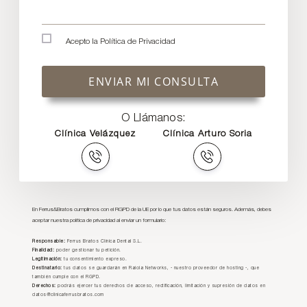
Acepto la
Política de Privacidad
ENVIAR MI CONSULTA
O Llámanos:
Clínica Velázquez
Clínica Arturo Soria
En Ferrus&Bratos cumplimos con el RGPD de la UE por lo que tus datos están seguros. Además, debes
aceptar nuestra política de privacidad al enviar un formulario:
Responsable:
Ferrus Bratos Clínica Dental S.L.
Finalidad:
poder gestionar tu petición.
Legitimación:
tu consentimiento expreso.
Destinatario:
tus datos se guardarán en Raiola Networks, - nuestro proveedor de hosting -, que
también cumple con el RGPD.
Derechos:
podrás ejercer tus derechos de acceso, rectificación, limitación y supresión de datos en
datos@clinicaferrusbratos.com