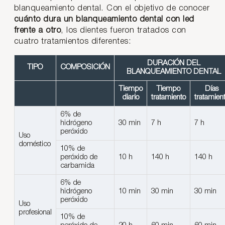
blanqueamiento dental. Con el objetivo de conocer
cuánto dura un blanqueamiento dental con led
frente a otro
, los dientes fueron tratados con
cuatro tratamientos diferentes:
DURACIÓN DEL
TIPO
COMPOSICIÓN
BLANQUEAMIENTO DENTAL
Tiempo
Tiempo
Días
diario
tratamiento
tratamien
6% de
hidrógeno
30 min
7 h
7 h
peróxido
Uso
doméstico
10% de
peróxido de
10 h
140 h
140 h
carbamida
6% de
hidrógeno
10 min
30 min
30 min
peróxido
Uso
profesional
10% de