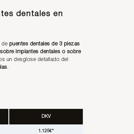
tes dentales en
 de
puentes dentales de 3 piezas
sobre implantes dentales o sobre
os un desglose detallado del
ias
.
DKV
1.125€*