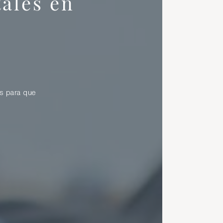
tales en
as para que