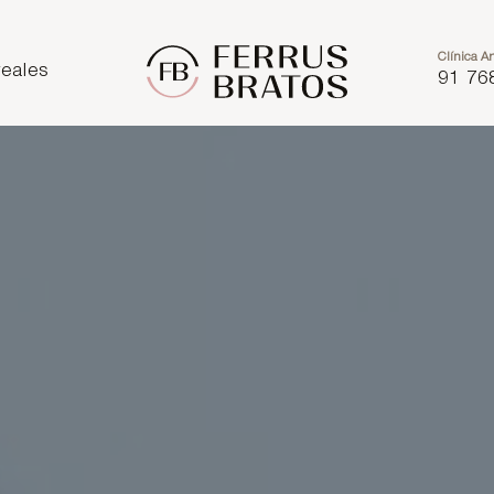
Clínica Ar
eales
91 76