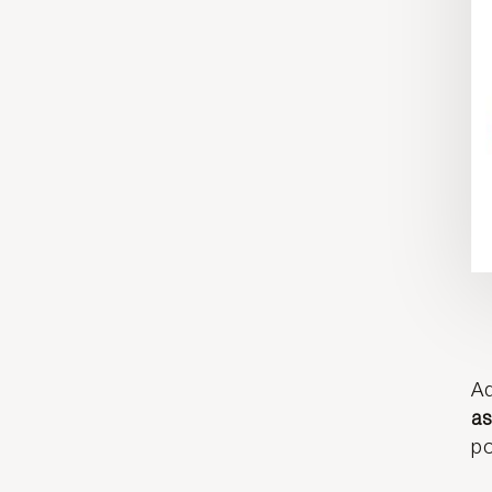
Ad
as
po