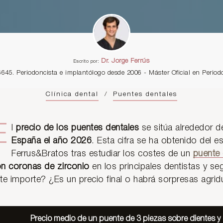
Dr. Jorge Ferrús
Escrito por:
6645. Periodoncista e implantólogo desde 2006 - Máster Oficial en Perio
Clínica dental
/
Puentes dentales
E
l
precio de los puentes dentales
se sitúa alrededor d
España el año 2026
. Esta cifra se ha obtenido del e
Ferrus&Bratos tras estudiar los costes de un
puente 
n coronas de zirconio
en los principales dentistas y se
te importe? ¿Es un precio final o habrá sorpresas agri
Precio medio de un puente de 3 piezas sobre dientes y