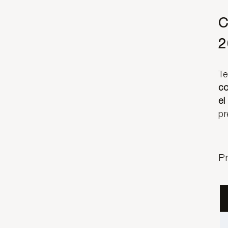
C
2
Te
co
el
pr
P