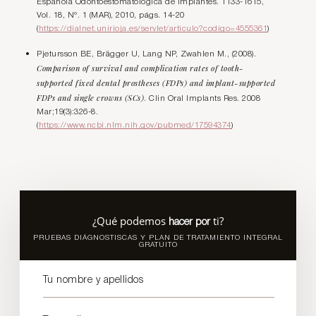
Española Odontoestomatológica de Implantes. 1133-1615,
Vol. 18, Nº. 1 (MAR), 2010, págs. 14-20
(
https://dialnet.unirioja.es/servlet/articulo?codigo=4555361
)
Pjetursson BE, Brägger U, Lang NP, Zwahlen M., (2008).
Comparison of survival and complication rates of tooth-
supported fixed dental prostheses (FDPs) and implant-supported
FDPs and single crowns (SCs)
. Clin Oral Implants Res. 2008
Mar;19(3):326-8.
(
https://www.ncbi.nlm.nih.gov/pubmed/17594374
)
¿Qué podemos
ti?
hacer por
PRUEBAS DIÁGNOSTISCAS Y PLAN DE TRATAMIENTO INTEGRAL
GRATUITO
Tu nombre y apellidos