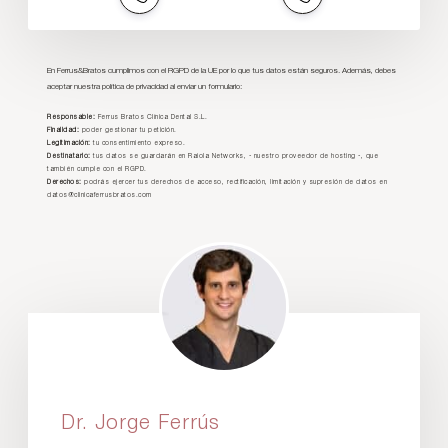
En Ferrus&Bratos cumplimos con el RGPD de la UE por lo que tus datos están seguros. Además, debes
aceptar nuestra política de privacidad al enviar un formulario:
Responsable:
Ferrus Bratos Clínica Dental S.L.
Finalidad:
poder gestionar tu petición.
Legitimación:
tu consentimiento expreso.
Destinatario:
tus datos se guardarán en Raiola Networks, - nuestro proveedor de hosting -, que
también cumple con el RGPD.
Derechos:
podrás ejercer tus derechos de acceso, rectificación, limitación y supresión de datos en
datos@clinicaferrusbratos.com
Dr. Jorge Ferrús