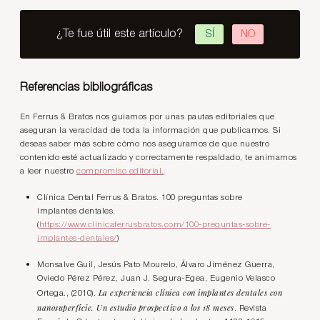
¿Te fue útil este artículo?
SÍ
NO
Referencias bibliográficas
En Ferrus & Bratos nos guiamos por unas pautas editoriales que
aseguran la veracidad de toda la información que publicamos. Si
deseas saber más sobre cómo nos aseguramos de que nuestro
contenido esté actualizado y correctamente respaldado, te animamos
a leer nuestro
compromiso editorial.
Clínica Dental Ferrus & Bratos. 100 preguntas sobre
implantes dentales.
(
https://www.clinicaferrusbratos.com/100-preguntas-sobre-
implantes-dentales/
)
Monsalve Guil, Jesús Pato Mourelo, Álvaro Jiménez Guerra,
Oviedo Pérez Pérez, Juan J. Segura-Egea, Eugenio Velasco
La experiencia clínica con implantes dentales con
Ortega., (2010).
nanosuperficie. Un estudio prospectivo a los 18 meses
. Revista