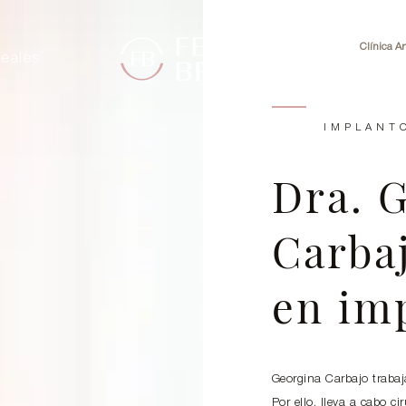
Clínica Ar
eales
91 76
IMPLANT
Dra. 
Carbaj
en im
Georgina Carbajo trabaj
Por ello, lleva a cabo c