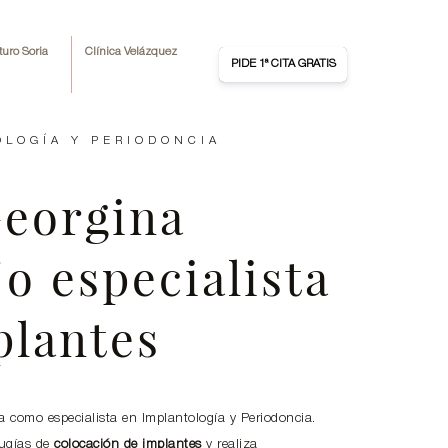
turo Soria
Clínica Velázquez
PIDE 1ª CITA GRATIS
8 18 12
91 508 14 48
OLOGÍA Y PERIODONCIA
Georgina
o especialista
plantes
a como especialista en Implantología y Periodoncia.
irugías de
colocación de implantes
y realiza