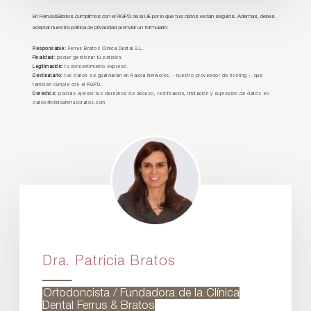
En Ferrus&Bratos cumplimos con el RGPD de la UE por lo que tus datos están seguros. Además, debes
aceptar nuestra política de privacidad al enviar un formulario:
Responsable:
Ferrus Bratos Clínica Dental S.L.
Finalidad:
poder gestionar tu petición.
Legitimación:
tu consentimiento expreso.
Destinatario:
tus datos se guardarán en Raiola Networks, - nuestro proveedor de hosting -, que
también cumple con el RGPD.
Derechos:
podrás ejercer tus derechos de acceso, rectificación, limitación y supresión de datos en
datos@clinicaferrusbratos.com
Dra. Patricia Bratos
Ortodoncista / Fundadora de la Clínica
Dental Ferrus & Bratos