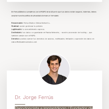
En Ferrus&Bratos cumplimos con el RGPD de la UE por lo que tus datos están seguros. Además, debes
aceptar nuestra política de privacidad al enviar un formulario:
Responsable:
Ferrus Bratos Clínica Dental S.L.
Finalidad:
poder gestionar tu petición.
Legitimación:
tu consentimiento expreso.
Destinatario:
tus datos se guardarán en Raiola Networks, - nuestro proveedor de hosting -, que
también cumple con el RGPD.
Derechos:
podrás ejercer tus derechos de acceso, rectificación, limitación y supresión de datos en
datos@clinicaferrusbratos.com
Dr. Jorge Ferrús
Periodoncista e implantólogo / Fundador de