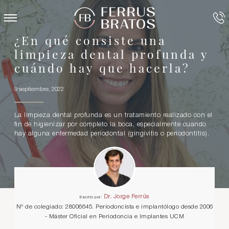
¿En qué consiste una
limpieza dental profunda y
cuándo hay que hacerla?
9 septiembre, 2022
La limpieza dental profunda es un tratamiento realizado con el
fin de higienizar por completo la boca, especialmente cuando
hay alguna enfermedad periodontal (gingivitis o periodontitis).
Dr. Jorge Ferrús
Escrito por:
Nº de colegiado: 28006645. Periodoncista e implantólogo desde 2006
- Máster Oficial en Periodoncia e Implantes UCM