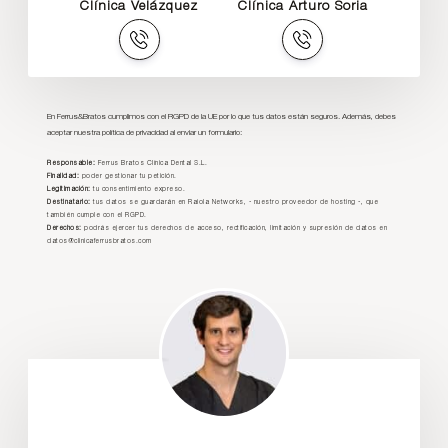
Clínica Velázquez
Clínica Arturo Soria
En Ferrus&Bratos cumplimos con el RGPD de la UE por lo que tus datos están seguros. Además, debes
aceptar nuestra política de privacidad al enviar un formulario:
Responsable:
Ferrus Bratos Clínica Dental S.L.
Finalidad:
poder gestionar tu petición.
Legitimación:
tu consentimiento expreso.
Destinatario:
tus datos se guardarán en Raiola Networks, - nuestro proveedor de hosting -, que
también cumple con el RGPD.
Derechos:
podrás ejercer tus derechos de acceso, rectificación, limitación y supresión de datos en
datos@clinicaferrusbratos.com