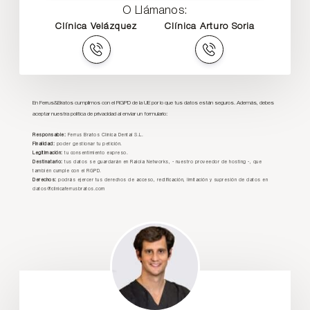
O Llámanos:
Clínica Velázquez
Clínica Arturo Soria
En Ferrus&Bratos cumplimos con el RGPD de la UE por lo que tus datos están seguros. Además, debes
aceptar nuestra política de privacidad al enviar un formulario:
Responsable:
Ferrus Bratos Clínica Dental S.L.
Finalidad:
poder gestionar tu petición.
Legitimación:
tu consentimiento expreso.
Destinatario:
tus datos se guardarán en Raiola Networks, - nuestro proveedor de hosting -, que
también cumple con el RGPD.
Derechos:
podrás ejercer tus derechos de acceso, rectificación, limitación y supresión de datos en
datos@clinicaferrusbratos.com