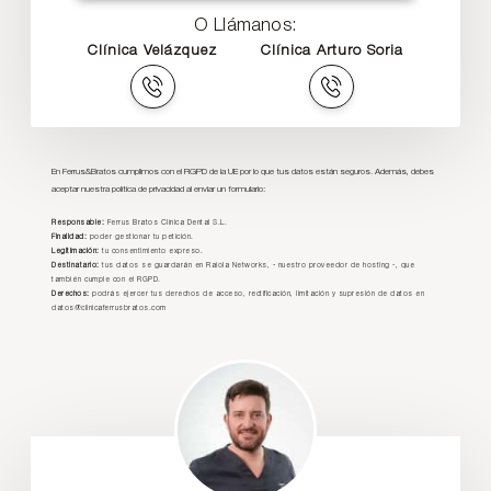
O Llámanos:
Clínica Velázquez
Clínica Arturo Soria
En Ferrus&Bratos cumplimos con el RGPD de la UE por lo que tus datos están seguros. Además, debes
aceptar nuestra política de privacidad al enviar un formulario:
Responsable:
Ferrus Bratos Clínica Dental S.L.
Finalidad:
poder gestionar tu petición.
Legitimación:
tu consentimiento expreso.
Destinatario:
tus datos se guardarán en Raiola Networks, - nuestro proveedor de hosting -, que
también cumple con el RGPD.
Derechos:
podrás ejercer tus derechos de acceso, rectificación, limitación y supresión de datos en
datos@clinicaferrusbratos.com