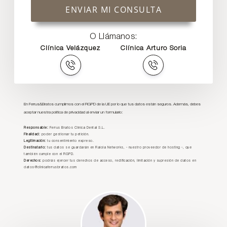
ENVIAR MI CONSULTA
O Llámanos:
Clínica Velázquez
Clínica Arturo Soria
En Ferrus&Bratos cumplimos con el RGPD de la UE por lo que tus datos están seguros. Además, debes
aceptar nuestra política de privacidad al enviar un formulario:
Responsable:
Ferrus Bratos Clínica Dental S.L.
Finalidad:
poder gestionar tu petición.
Legitimación:
tu consentimiento expreso.
Destinatario:
tus datos se guardarán en Raiola Networks, - nuestro proveedor de hosting -, que
también cumple con el RGPD.
Derechos:
podrás ejercer tus derechos de acceso, rectificación, limitación y supresión de datos en
datos@clinicaferrusbratos.com