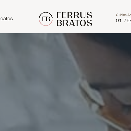
Clínica Ar
eales
91 76