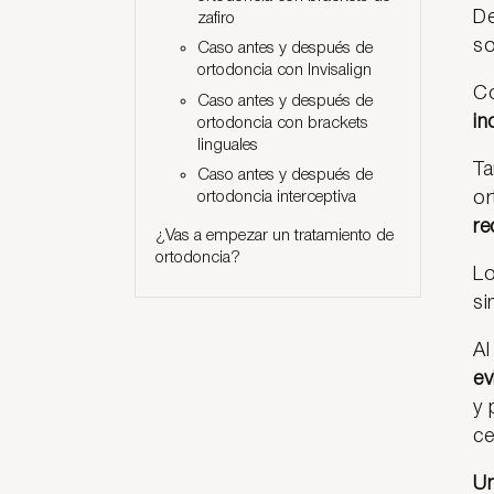
De
zafiro
so
Caso antes y después de
ortodoncia con Invisalign
Co
Caso antes y después de
in
ortodoncia con brackets
linguales
Ta
Caso antes y después de
or
ortodoncia interceptiva
re
¿Vas a empezar un tratamiento de
ortodoncia?
Lo
si
Al
ev
y 
ce
Un