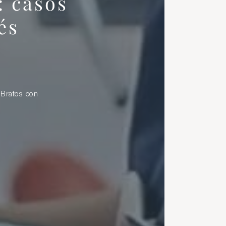
: casos
és
& Bratos con