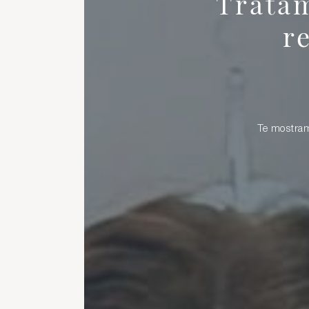
Tratam
r
Te mostramo