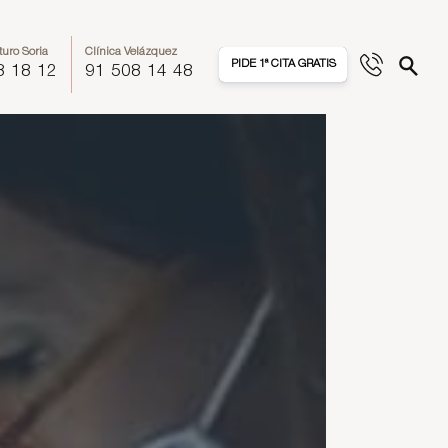
turo Soria
Clínica Velázquez
PIDE 1ª CITA GRATIS
8 18 12
91 508 14 48