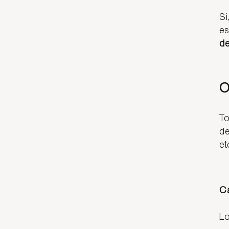
Si
es
de
O
To
de
et
C
L