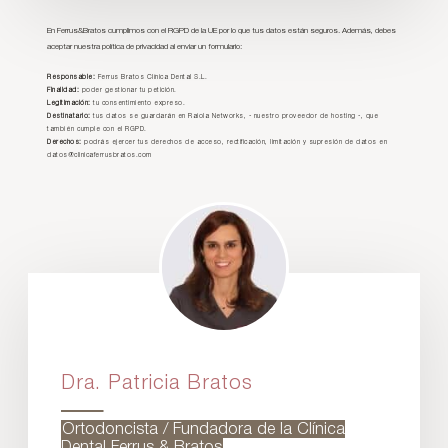
En Ferrus&Bratos cumplimos con el RGPD de la UE por lo que tus datos están seguros. Además, debes
aceptar nuestra política de privacidad al enviar un formulario:
Responsable:
Ferrus Bratos Clínica Dental S.L.
Finalidad:
poder gestionar tu petición.
Legitimación:
tu consentimiento expreso.
Destinatario:
tus datos se guardarán en Raiola Networks, - nuestro proveedor de hosting -, que
también cumple con el RGPD.
Derechos:
podrás ejercer tus derechos de acceso, rectificación, limitación y supresión de datos en
datos@clinicaferrusbratos.com
Dra. Patricia Bratos
Ortodoncista / Fundadora de la Clínica
Dental Ferrus & Bratos