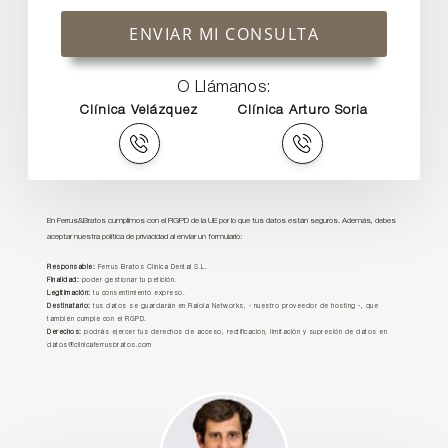
ENVIAR MI CONSULTA
O Llámanos:
Clínica Velázquez
Clínica Arturo Soria
En Ferrus&Bratos cumplimos con el RGPD de la UE por lo que tus datos están seguros. Además, debes
aceptar nuestra política de privacidad al enviar un formulario:
Responsable:
Ferrus Bratos Clínica Dental S.L.
Finalidad:
poder gestionar tu petición.
Legitimación:
tu consentimiento expreso.
Destinatario:
tus datos se guardarán en Raiola Networks, - nuestro proveedor de hosting -, que
también cumple con el RGPD.
Derechos:
podrás ejercer tus derechos de acceso, rectificación, limitación y supresión de datos en
datos@clinicaferrusbratos.com