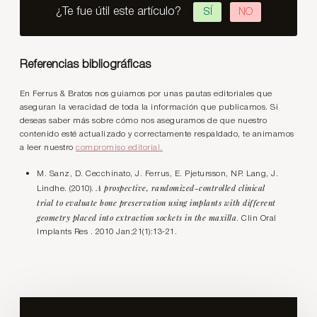
¿Te fue útil este artículo?
SÍ
NO
Referencias bibliográficas
En Ferrus & Bratos nos guiamos por unas pautas editoriales que
aseguran la veracidad de toda la información que publicamos. Si
deseas saber más sobre cómo nos aseguramos de que nuestro
contenido esté actualizado y correctamente respaldado, te animamos
a leer nuestro
compromiso editorial.
M. Sanz, D. Cecchinato, J. Ferrus, E. Pjetursson, NP. Lang, J.
A prospective, randomized-controlled clinical
Lindhe. (2010).
trial to evaluate bone preservation using implants with different
geometry placed into extraction sockets in the maxilla
. Clin Oral
Implants Res . 2010 Jan;21(1):13-21.