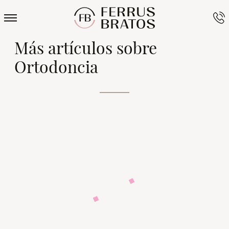
Más artículos sobre
Ortodoncia
Retratamie
Ortodonci
Tengo los
¿En qué
nto de
a estética
dientes
consiste
ortodoncia
en
montados
un estudio