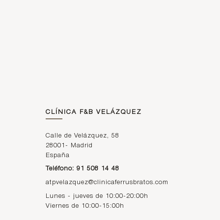
la cera
dental
para
ortodoncia
La cera
dental es
una
solución
muy eficaz
para
mitigar las
molestias…
CLÍNICA F&B VELÁZQUEZ
LEER
ARTÍCULO
Calle de Velázquez, 58
28001
-
Madrid
España
Teléfono: 91 508 14 48
Microtorni
llos de
atpvelazquez@clinicaferrusbratos.com
ortodoncia
Lunes - jueves de 10:00-20:00h
: qué son
Viernes de 10:00-15:00h
y cómo
mejoran