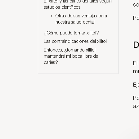
El xilitol y las caries dentales según
se
estudios científicos
Otras de sus ventajas para
Pe
nuestra salud dental
¿Cómo puedo tomar xilitol?
Las contraindicaciones del xilitol
D
Entonces, ¿tomando xilitol
mantendré mi boca libre de
caries?
El
m
Ej
Po
az