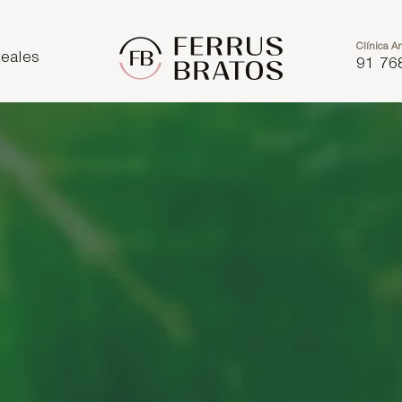
Clínica Ar
eales
91 76