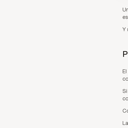
Un
es
Y 
P
El
co
Si
co
Co
La