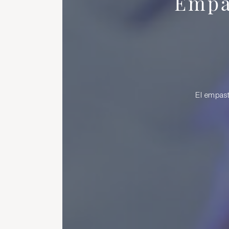
Empa
El empast