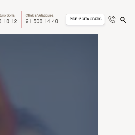
turo Soria
Clínica Velázquez
PIDE 1ª CITA GRATIS
8 18 12
91 508 14 48