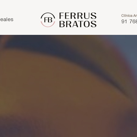
Clínica Ar
eales
91 76