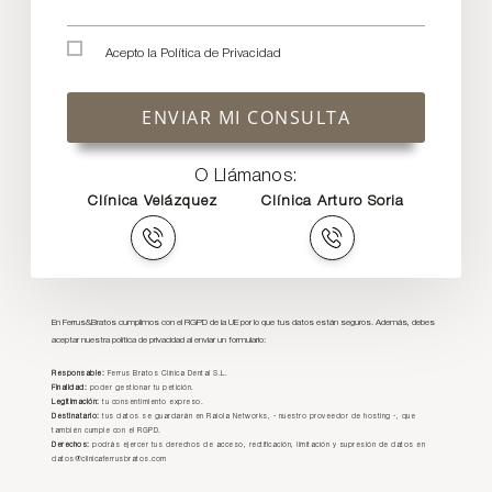
Acepto la
Política de Privacidad
ENVIAR MI CONSULTA
O Llámanos:
Clínica Velázquez
Clínica Arturo Soria
En Ferrus&Bratos cumplimos con el RGPD de la UE por lo que tus datos están seguros. Además, debes
aceptar nuestra política de privacidad al enviar un formulario:
Responsable:
Ferrus Bratos Clínica Dental S.L.
Finalidad:
poder gestionar tu petición.
Legitimación:
tu consentimiento expreso.
Destinatario:
tus datos se guardarán en Raiola Networks, - nuestro proveedor de hosting -, que
también cumple con el RGPD.
Derechos:
podrás ejercer tus derechos de acceso, rectificación, limitación y supresión de datos en
datos@clinicaferrusbratos.com